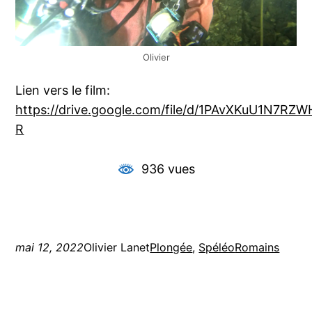
Olivier
Lien vers le film:
https://drive.google.com/file/d/1PAvXKuU1N7R
R
936 vues
mai 12, 2022
Olivier Lanet
Plongée
, 
Spéléo
Romains